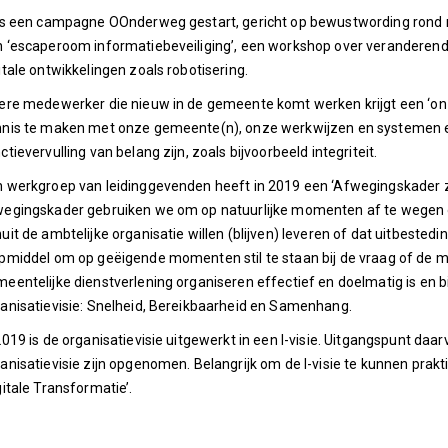
is een campagne OOnderweg gestart, gericht op bewustwording rond re
 ‘escaperoom informatiebeveiliging’, een workshop over veranderen
itale ontwikkelingen zoals robotisering.
ere medewerker die nieuw in de gemeente komt werken krijgt een ‘on-
nnis te maken met onze gemeente(n), onze werkwijzen en systemen 
ctievervulling van belang zijn, zoals bijvoorbeeld integriteit.
 werkgroep van leidinggevenden heeft in 2019 een ‘Afwegingskader ze
egingskader gebruiken we om op natuurlijke momenten af te wegen 
uit de ambtelijke organisatie willen (blijven) leveren of dat uitbested
pmiddel om op geëigende momenten stil te staan bij de vraag of de 
eentelijke dienstverlening organiseren effectief en doelmatig is en b
anisatievisie: Snelheid, Bereikbaarheid en Samenhang.
2019 is de organisatievisie uitgewerkt in een I-visie. Uitgangspunt daar
anisatievisie zijn opgenomen. Belangrijk om de I-visie te kunnen prakt
gitale Transformatie’.