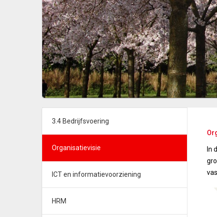
3.4 Bedrijfsvoering
Org
Organisatievisie
In 
gro
vas
ICT en informatievoorziening
HRM