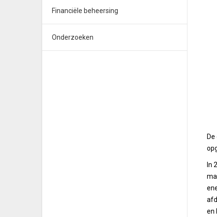
Financiële beheersing
Onderzoeken
De 
op
In 
maa
ene
afd
en 