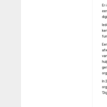
Er 
een
dig
Ied
ke
fun
Een
afw
van
hul
gem
org
In 
org
‘Di