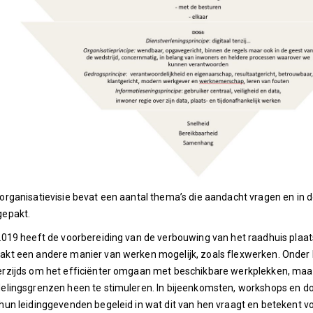
organisatievisie bevat een aantal thema’s die aandacht vragen en in 
gepakt.
2019 heeft de voorbereiding van de verbouwing van het raadhuis pla
kt een andere manier van werken mogelijk, zoals flexwerken. Onder h
rzijds om het efficiënter omgaan met beschikbare werkplekken, ma
elingsgrenzen heen te stimuleren. In bijeenkomsten, workshops en
hun leidinggevenden begeleid in wat dit van hen vraagt en betekent v