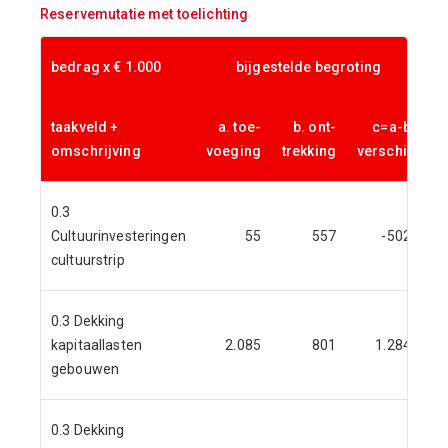
Reservemutatie met toelichting
bedrag x € 1.000
bijgestelde begroting
taakveld +
a. toe-
b. ont-
c=a-b
s
omschrijving
voeging
trekking
verschil
0.3
Cultuurinvesteringen
55
557
-502
cultuurstrip
0.3 Dekking
kapitaallasten
2.085
801
1.284
15
gebouwen
0.3 Dekking