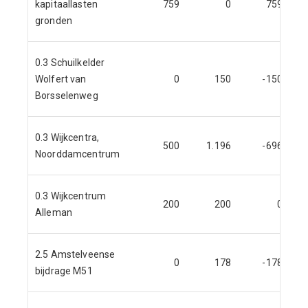
kapitaallasten
759
0
759
1
gronden
0.3 Schuilkelder
Wolfert van
0
150
-150
Borsselenweg
0.3 Wijkcentra,
500
1.196
-696
Noorddamcentrum
0.3 Wijkcentrum
200
200
0
Alleman
2.5 Amstelveense
0
178
-178
bijdrage M51