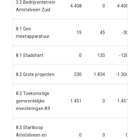
3.2 Bedrijventerrein
4.408
0
4.408
Amstelveen Zuid
8.1 Geo
15
45
-30
meetapparatuur
8.1 Stadshart
0
120
-120
8.2 Grote projecten
530
1.834
-1.304
2
8.2 Toekomstige
gemeentelijke
1.451
0
1.451
5
investeringen A9
8.3 Startkoop
Amstelveen en
0
0
0
1