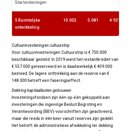
Startersleningen
5 Ruimtelijke
10.002
5.081
4.921
27
ontwikkeling
Cultuurinvesteringen cultuurstrip
Voor cultuurinvesteringen Cultuurstrip is € 750.000
beschikbaar gesteld. In 2019 werd het restantkrediet van
€ 557.000 gereserveerd en is daadwerkelijk € 409.000
besteed. De lagere onttrekking aan de reserve van €
148.000 betreft een faseringseffect.
Dekking kapitaallasten gebouwen
Investeringsfondsen zijn één-op-één gekoppeld aan
investeringen die ingevolge Besluit Begroting en
Verantwoording (BBV)-voorschriften zijn geactiveerd,
maar die reeds in één keer vanuit reserves zijn gedekt.
Het betreft de administratieve afwikkeling ter dekking