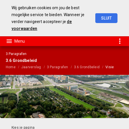
Wij gebruiken cookies om jou de best
mogelijke service te bieden. Wanneer je
SLUIT
verder navigeert accepteer je
de
jaarstukken
2019
voorwaarden
3 Paragrafen
3.6 Grondbeleid
Home
Jaarverslag
3 Paragrafen
3.6 Grondbeleid
Visie