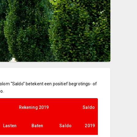
lom “Saldo” betekent een positief begrotings- of
o.
Rekening 2019
Saldo
Lasten
Baten
Saldo
2019