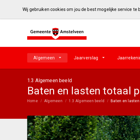
Wij gebruiken cookies om jou de best mogelijke service te
Algemeen
Jaarverslag
Jaarreken
1.3 Algemeen beeld
Baten en lasten totaal
Home
Algemeen
1.3 Algemeen beeld
Baten en lasten