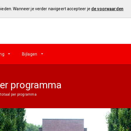
 bieden. Wanneer je verder navigeert accepteer je
de voorwaarden
ing
Bijlagen
 per programma
 totaal per programma