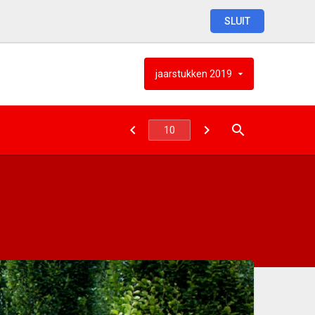
SLUIT
jaarstukken
2019