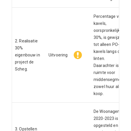
Percentage vrije
kavels,
oorspronkelijk
30%, is gewijzigd
2. Realisatie
tot alleen PO-
30%
kavels langs de
eigenbouw in
Uitvoering
linten.
project de
Daarachter is nu
Scheg.
ruimte voor
middensegment,
zowel huur als
koop.
De Woonagenda
2020-2023 is
opgesteld en
3. Opstellen