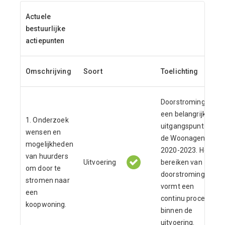
Actuele
bestuurlijke
actiepunten
Omschrijving
Soort
Toelichting
Doorstroming is
een belangrijk
1. Onderzoek
uitgangspunt in
wensen en
de Woonagenda
mogelijkheden
2020-2023. Het
van huurders
Uitvoering
bereiken van
om door te
doorstroming
stromen naar
vormt een
een
continu proces
koopwoning.
binnen de
uitvoering.