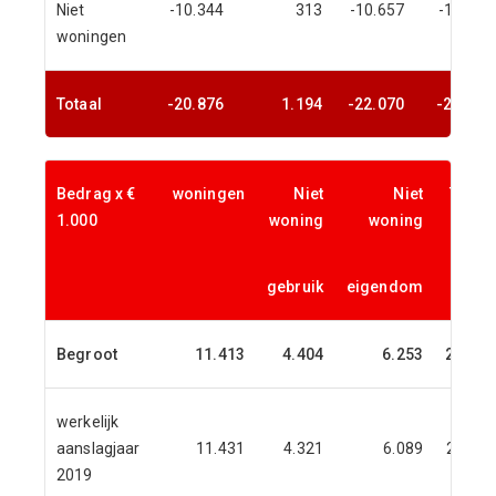
Niet
-10.344
313
-10.657
-10.335
woningen
Totaal
-20.876
1.194
-22.070
-20.902
Bedrag x €
woningen
Niet
Niet
Totaal
1.000
woning
woning
gebruik
eigendom
Begroot
11.413
4.404
6.253
22.070
werkelijk
aanslagjaar
11.431
4.321
6.089
21.841
2019