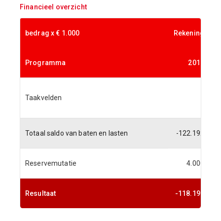
Financieel overzicht
bedrag x € 1.000
Rekening
Programma
2018
P
Taakvelden
Totaal saldo van baten en lasten
-122.192
-
Reservemutatie
4.000
Resultaat
-118.192
-