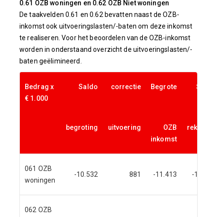
0.61 OZB woningen en 0.62 OZB Niet woningen
De taakvelden 0.61 en 0.62 bevatten naast de OZB-
inkomst ook uitvoeringslasten/-baten om deze inkomst
te realiseren. Voor het beoordelen van de OZB-inkomst
worden in onderstaand overzicht de uitvoeringslasten/-
baten geëlimineerd.
Bedrag x
Saldo
correctie
Begrote
Saldo
€ 1.000
begroting
uitvoering
OZB
rekening
inkomst
061 OZB
-10.532
881
-11.413
-10.567
woningen
062 OZB