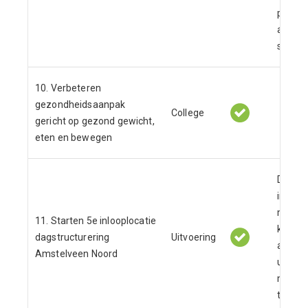
pakken
actiep
samen
10. Verbeteren
gezondheidsaanpak
College
gericht op gezond gewicht,
eten en bewegen
De
inloop
maken 
11. Starten 5e inlooplocatie
kostene
dagstructurering
Uitvoering
analys
Amstelveen Noord
uitkom
meege
toekom