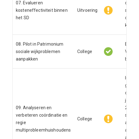
07. Evalueren
onderd
kosteneffectiviteit binnen
Uitvoering
sociaa
het SD
onderz
kostene
08. Pilot in Patrimonium
Binnen 
sociale wijkproblemen
College
Verste
aanpakken
basis.
In 201
gefocu
opstel
jeugda
09. Analyseren en
2024 e
verbeteren coördinatie en
samenh
College
regie
actiep
multiprobleemhuishoudens
actiepu
agenda