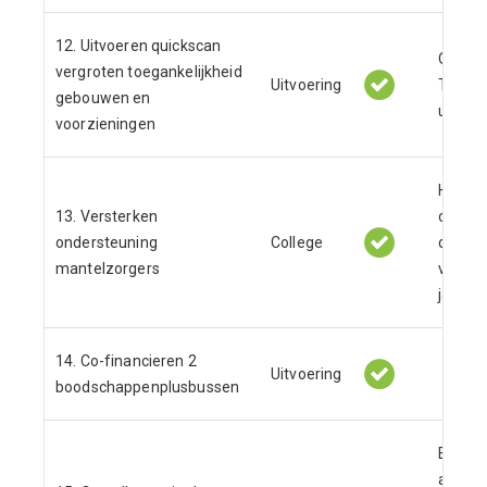
12. Uitvoeren quickscan
Quicks
vergroten toegankelijkheid
Uitvoering
Toegank
gebouwen en
uitgev
voorzieningen
Het ve
13. Versterken
onders
ondersteuning
College
doorlo
mantelzorgers
voor d
jaren.
14. Co-financieren 2
Uitvoering
boodschappenplusbussen
Evalua
afgeron