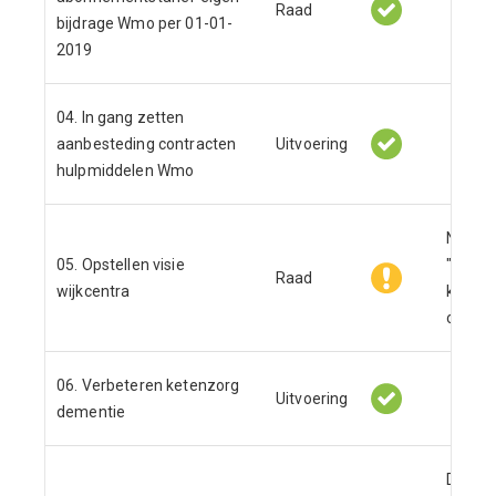
Raad
bijdrage Wmo per 01-01-
2019
04. In gang zetten
aanbesteding contracten
Uitvoering
hulpmiddelen Wmo
Na de 
05. Opstellen visie
"ontmo
Raad
wijkcentra
kan de
opgest
06. Verbeteren ketenzorg
Uitvoering
dementie
Doorlo