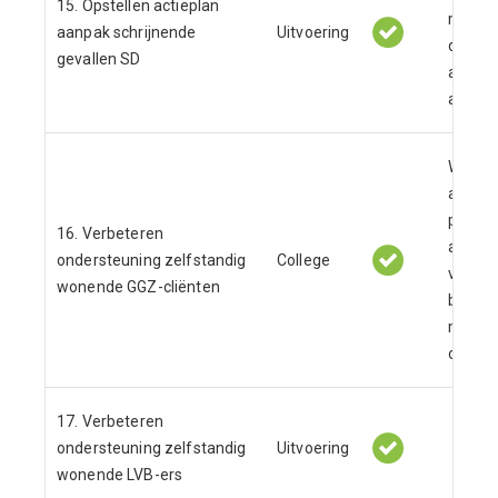
15. Opstellen actieplan
met na
aanpak schrijnende
Uitvoering
daarva
gevallen SD
aanpas
aanpak
We sub
aantal
project
16. Verbeteren
actiep
ondersteuning zelfstandig
College
van de
wonende GGZ-cliënten
besch
maatsc
opvang
17. Verbeteren
ondersteuning zelfstandig
Uitvoering
wonende LVB-ers