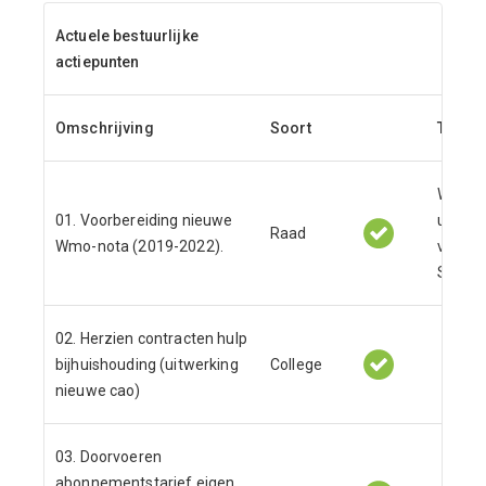
Actuele bestuurlijke
actiepunten
Omschrijving
Soort
Toelic
Wmo m
01. Voorbereiding nieuwe
uit van
Raad
Wmo-nota (2019-2022).
vastge
Sociaa
02. Herzien contracten hulp
bijhuishouding (uitwerking
College
nieuwe cao)
03. Doorvoeren
abonnementstarief eigen